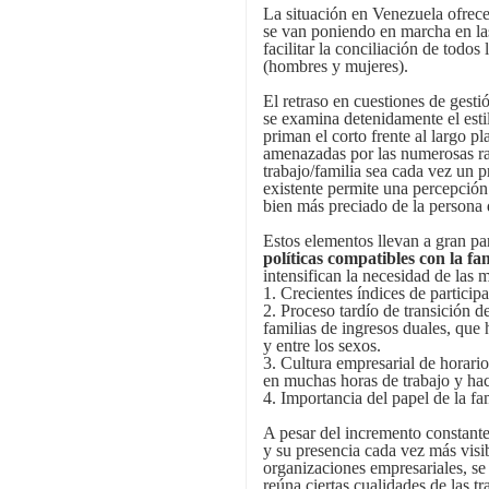
La situación en Venezuela ofrece
se van poniendo en marcha en la
facilitar la conciliación de todo
(hombres y mujeres).
El retraso en cuestiones de gest
se examina detenidamente el est
priman el corto frente al largo p
amenazadas por las numerosas ra
trabajo/familia sea cada vez un
existente permite una percepción 
bien más preciado de la persona 
Estos elementos llevan a gran pa
políticas compatibles con la fam
intensifican la necesidad de las 
1. Crecientes índices de particip
2. Proceso tardío de transición 
familias de ingresos duales, que
y entre los sexos.
3. Cultura empresarial de horari
en muchas horas de trabajo y hace
4. Importancia del papel de la fam
A pesar del incremento constant
y su presencia cada vez más visibl
organizaciones empresariales, se
reúna ciertas cualidades de las 