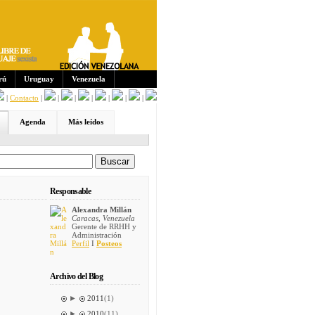
Sus
crip
cion
es:
rú
Uruguay
Venezuela
|
Contacto
|
|
|
|
|
|
|
Agenda
Más leídos
Responsable
Alexandra Millán
Caracas, Venezuela
Gerente de RRHH y
Administración
Perfil
I
Posteos
Archivo del Blog
►
2011
(1)
►
2010
(11)