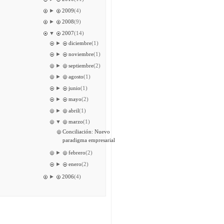
►
2009
(4)
►
2008
(9)
▼
2007
(14)
►
diciembre
(1)
►
noviembre
(1)
►
septiembre
(2)
►
agosto
(1)
►
junio
(1)
►
mayo
(2)
►
abril
(1)
▼
marzo
(1)
Conciliación: Nuevo
paradigma empresarial
►
febrero
(2)
►
enero
(2)
►
2006
(4)