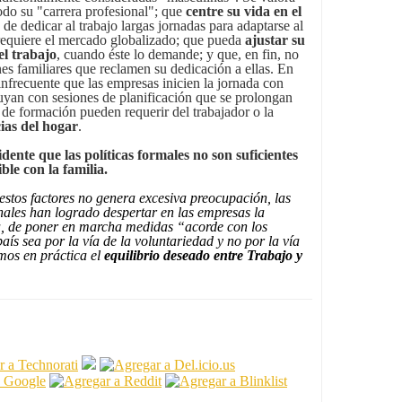
do su "carrera profesional";
que
centre su vida en el
 de dedicar al trabajo largas jornadas para adaptarse al
requiere el mercado globalizado; que pueda
ajustar su
el trabajo
, cuando éste lo demande; y que, en fin, no
nes familiares que reclamen su dedicación a ellas. En
infrecuente que las empresas inicien la jornada con
uyan con sesiones de planificación que se prolongan
 de formación pueden requerir del trabajador o la
ias del hogar
.
idente que las políticas formales no son suficientes
le con la familia.
estos factores no genera excesiva preocupación, las
ionales han logrado despertar en las empresas la
ca, de poner en marcha medidas “acorde con los
ís sea por la vía de la voluntariedad y no por la vía
mos en práctica el
equilibrio deseado entre
Trabajo y