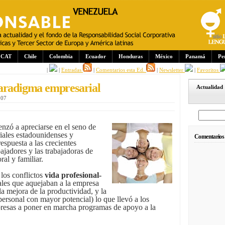
CAT
Chile
Colombia
Ecuador
Honduras
México
Panamá
Pe
|
|
Entradas
|
Comentarios esta Ed.
|
Newsletter
|
Favoritos
paradigma empresarial
Actualidad
007
nzó a apreciarse en el seno de
ales estadounidenses y
Comentarios
espuesta a las crecientes
ajadores y las trabajadoras de
ral y familiar.
los conflictos
vida profesional-
les que aquejaban a la empresa
la mejora de la productividad, y la
personal con mayor potencial) lo que llevó a los
presas a poner en marcha programas de apoyo a la