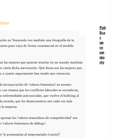
 (Atom)
Pub
lica
r
uación en Venezuela veo también una fotografía de la
un
 partes pues vaya de forma cosustancial en el modelo
co
me
nta
rio
 que las mujeres que quieran triunfar en un mundo machista
n cierta dicha aseveración. Qué duras son las mujeres que
. y a cuanto seguramente han tenido que renunciar.
a incorporación de 'valores femeninos' en nuestro
o con tristeza que los conflictos laborales se recrudecen,
as enfermedades psicosociales, que vuelve el bullying al
la escuela, que los desencuentros son cada vez más
a la empresa.
 aportan los 'valores masculinos de competitividad' son
s 'valores femeninos de diálogo'.
o' le presentarías al empresariado (varón)?