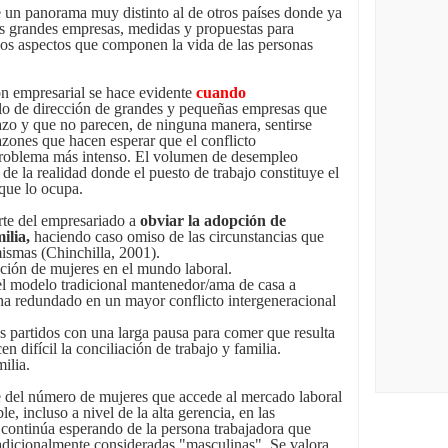
 un panorama muy distinto al de otros países donde ya
s grandes empresas, medidas y propuestas para
s los aspectos que componen la vida de las personas
ión empresarial se hace evidente
cuando
ilo de dirección de grandes y pequeñas empresas que
lazo y que no parecen, de ninguna manera, sentirse
zones que hacen esperar que el conflicto
 problema más intenso. El volumen de desempleo
de la realidad donde el puesto de trabajo constituye el
que lo ocupa.
rte del empresariado a
obviar la adopción de
ilia,
haciendo caso omiso de las circunstancias que
mismas (Chinchilla, 2001).
ación de mujeres en el mundo laboral.
del modelo tradicional mantenedor/ama de casa a
 ha redundado en un mayor conflicto intergeneracional
os partidos con una larga pausa para comer que resulta
n difícil la conciliación de trabajo y familia.
ilia.
e del número de mujeres que accede al mercado laboral
e, incluso a nivel de la alta gerencia, en las
 continúa esperando de la persona trabajadora que
tradicionalmente consideradas "masculinas".
Se valora