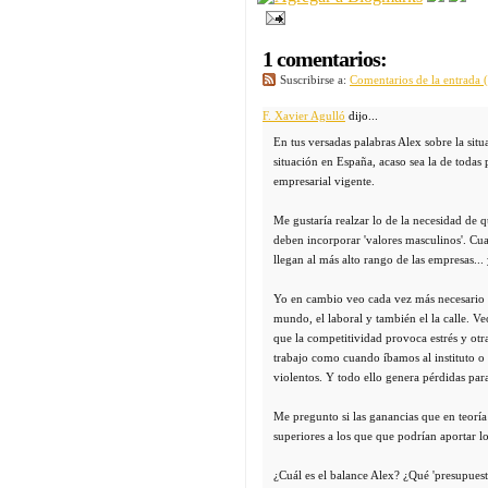
1 comentarios:
Suscribirse a:
Comentarios de la entrada
F. Xavier Agulló
dijo...
En tus versadas palabras Alex sobre la sit
situación en España, acaso sea la de todas
empresarial vigente.
Me gustaría realzar lo de la necesidad de
deben incorporar 'valores masculinos'. Cua
llegan al más alto rango de las empresas..
Yo en cambio veo cada vez más necesario l
mundo, el laboral y también el la calle. Ve
que la competitividad provoca estrés y otr
trabajo como cuando íbamos al instituto o 
violentos. Y todo ello genera pérdidas par
Me pregunto si las ganancias que en teoría
superiores a los que que podrían aportar lo
¿Cuál es el balance Alex? ¿Qué 'presupuest