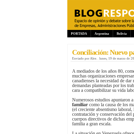
PORTADA
Argentina
Bolivia
Conciliación: Nuevo 
Enviado por
Alex
.
lunes, 19 de marzo de 2
A mediados de los años 80, come
muchas organizaciones empresari
canadienses la necesidad de dar r
demandas planteadas por los trab
cara a compatibilizar su vida labo
Numerosos estudios apuntaron a 
familiar
como la causa de los ma
(el creciente absentismo laboral, 
contratación y conservación del 
cuerpos directivos de dichas em
familia a gran escala.
La situación en Venezuela ofrece