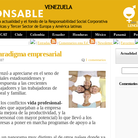
CAT
Chile
Colombia
Ecuador
Honduras
México
Panamá
Pe
|
|
Entradas
|
Comentarios esta Ed.
|
Newsletter
|
Favoritos
paradigma empresarial
Actualidad
1 comentarios
007
nzó a apreciarse en el seno de
ales estadounidenses y
espuesta a las crecientes
Comentarios
ajadores y las trabajadoras de
ral y familiar.
los conflictos
vida profesional-
les que aquejaban a la empresa
la mejora de la productividad, y la
personal con mayor potencial) lo que llevó a los
presas a poner en marcha programas de apoyo a la
 un panorama muy distinto al de otros países donde ya