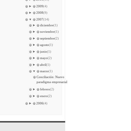
►
2009
(4)
►
2008
(9)
▼
2007
(14)
►
diciembre
(1)
►
noviembre
(1)
►
septiembre
(2)
►
agosto
(1)
►
junio
(1)
►
mayo
(2)
►
abril
(1)
▼
marzo
(1)
Conciliación: Nuevo
paradigma empresarial
►
febrero
(2)
►
enero
(2)
►
2006
(4)