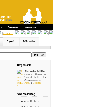
Sus
crip
cion
es:
rú
Uruguay
Venezuela
|
Contacto
|
|
|
|
|
|
|
Agenda
Más leídos
Responsable
Alexandra Millán
Caracas, Venezuela
Gerente de RRHH y
Administración
Perfil
I
Posteos
Archivo del Blog
►
2011
(1)
►
2010
(11)