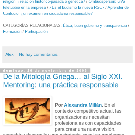
religión: ¿relación histórico-pasada o genética?
/
Ombudsperson: un/a
teletubbie en la empresa
/
¿Es el budismo la nueva RSC?
/
Aprender de
Confucio: ¿un examen en ciudadanía responsable?
CATEGORÍAS RELACIONADAS:
Ética, buen gobierno y transparencia
/
Formación
/
Participación
Alex
No hay comentarios.:
domingo, 26 de noviembre de 2006
De la Mitología Griega… al Siglo XXI.
Mentoring: una práctica responsable
Por
Alexandra Millán
.
En el
contexto competitivo actual, las
organizaciones necesitan
profesionales con capacidades
para crear una nueva visión,