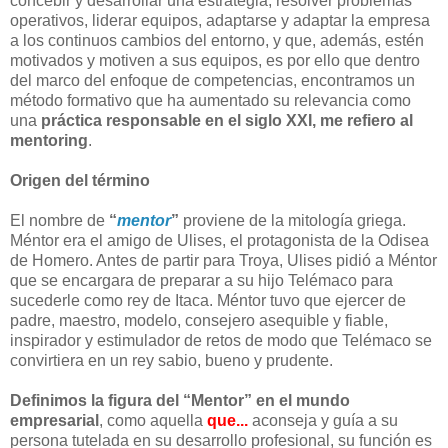
concebir y desarrollar una estrategia, resolver problemas
operativos, liderar equipos, adaptarse y adaptar la empresa
a los continuos cambios del entorno, y que, además, estén
motivados y motiven a sus equipos, es por ello que dentro
del marco del enfoque de competencias, encontramos un
método formativo que ha aumentado su relevancia como
una
práctica responsable en el siglo XXI, me refiero al
mentoring
.
Origen del término
El nombre de
“
mentor
”
proviene de la mitología griega.
Méntor era el amigo de Ulises, el protagonista de la Odisea
de Homero. Antes de partir para Troya, Ulises pidió a Méntor
que se encargara de preparar a su hijo Telémaco para
sucederle como rey de Itaca. Méntor tuvo que ejercer de
padre, maestro, modelo, consejero asequible y fiable,
inspirador y estimulador de retos de modo que Telémaco se
convirtiera en un rey sabio, bueno y prudente.
Definimos la figura del “Mentor” en el mundo
empresarial
, como aquella
que...
aconseja y guía a su
persona tutelada en su desarrollo profesional, su función es