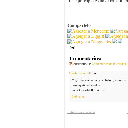
Este principio es un axioma fun
Compártelo
1 comentarios:
Suscribirse a:
Comentarios de la entrada
Martin Sabadini
dijo...
Muy interesante, tanto el habito, como la 
desempeño.- Saludos
www.favordebilis.com.ar
9:09 p. m.
Entrada más reciente