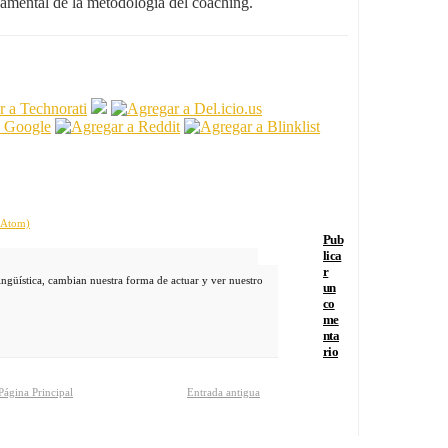
damental de la metodología del coaching.
 (Atom)
Pub
lica
r
lingüística, cambian nuestra forma de actuar y ver nuestro
un
co
me
nta
rio
Página Principal
Entrada antigua