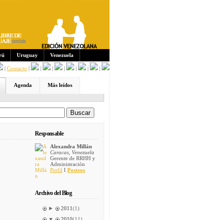
Sus
crip
cion
es:
rú
Uruguay
Venezuela
|
Contacto
|
|
|
|
|
|
|
Agenda
Más leídos
Responsable
Alexandra Millán
Caracas, Venezuela
Gerente de RRHH y
Administración
Perfil
I
Posteos
Archivo del Blog
►
2011
(1)
▼
2010
(11)