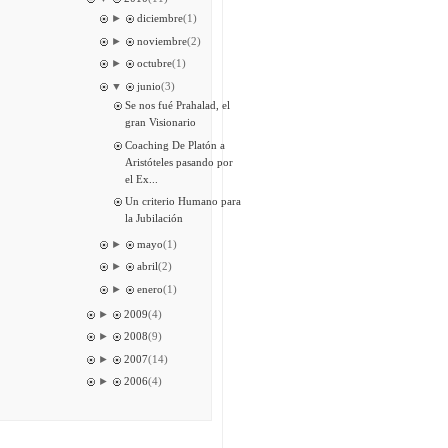
►
diciembre
(1)
►
noviembre
(2)
►
octubre
(1)
▼
junio
(3)
Se nos fué Prahalad, el
gran Visionario
Coaching De Platón a
Aristóteles pasando por
el Ex...
Un criterio Humano para
la Jubilación
►
mayo
(1)
►
abril
(2)
►
enero
(1)
►
2009
(4)
►
2008
(9)
►
2007
(14)
►
2006
(4)