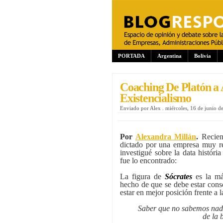
PORTADA
Argentina
Bolivia
Coaching De Platón a A
Existencialismo
Enviado por
Alex
.
miércoles, 16 de junio d
Por
Alexandra Millán
.
Recient
dictado por una empresa muy re
investigué sobre la data históri
fue lo encontrado:
La figura de
Sócrates
es la má
hecho de que se debe estar cons
estar en mejor posición frente a 
Saber que no sabemos nada
de la 