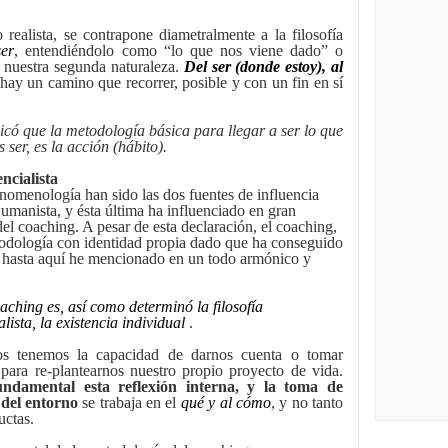
 realista, se contrapone diametralmente a la filosofía
ser
, entendiéndolo como “lo que nos viene dado” o
, nuestra segunda naturaleza.
Del ser (donde estoy), al
hay un camino que recorrer, posible y con un fin en sí
licó que la metodología básica para llegar a ser lo que
 ser, es la acción (hábito).
encialista
 fenomenología han sido las dos fuentes de influencia
umanista, y ésta última ha influenciado en gran
el coaching. A pesar de esta declaración, el coaching,
odología con identidad propia dado que ha conseguido
ue hasta aquí he mencionado en un todo armónico y
oaching es, así como determinó la filosofía
alista,
la existencia individual
.
s tenemos la capacidad de darnos cuenta o tomar
para re-plantearnos nuestro propio proyecto de vida.
undamental esta reflexión interna, y la toma de
 del entorno
se trabaja en el
qué y al cómo
, y no tanto
uctas.