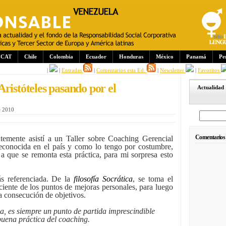
CAT
Chile
Colombia
Ecuador
Honduras
México
Panamá
Pe
|
|
Entradas
|
Comentarios esta Ed.
|
Newsletter
|
Favoritos
ristóteles pasando por el
Actualidad
e 2010
Comentarios
emente asistí a un Taller sobre Coaching Gerencial
conocida en el país y como lo tengo por costumbre,
a a que se remonta esta práctica, para mi sorpresa esto
s referenciada. De la
filosofía Socrática
, se toma el
ciente de los puntos de mejoras personales, para luego
la consecución de objetivos.
, es siempre un punto de partida imprescindible
buena práctica del coaching.